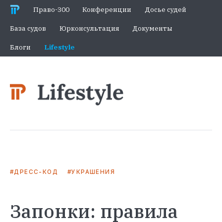
Право-300
Конференции
Досье судей
База судов
Юрконсультация
Документы
Блоги
Lifestyle
ДРЕСС-КОД
УКРАШЕНИЯ
Запонки: правила