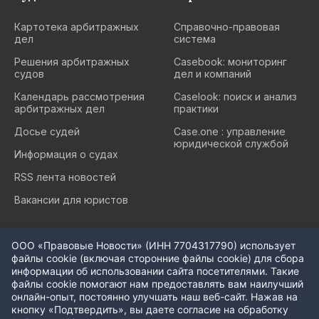
Картотека арбитражных
Cправочно-правовая
дел
система
Решения арбитражных
Casebook: мониторинг
судов
дел и компаний
Календарь рассмотрения
Caselook: поиск и анализ
арбитражных дел
практики
Досье судей
Case.one : управление
юридической службой
Информация о судах
RSS лента новостей
Вакансии для юристов
ООО «Правовые Новости» (ИНН 7704317790) использует
файлы cookie (включая сторонние файлы cookie) для сбора
информации об использовании сайта посетителями. Такие
файлы cookie помогают нам предоставлять вам наилучший
© ООО «Правовые новости». 2008-2026.
онлайн-опыт, постоянно улучшать наш веб-сайт. Нажав на
Телефон редакции:
+7 (495) 645 37 60
кнопку «Подтвердить», вы даете согласие на обработку
Политика использования cookie-файлов