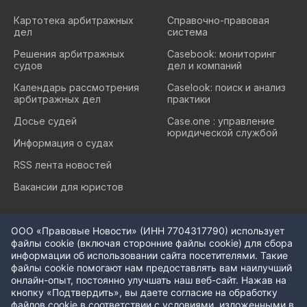
Картотека арбитражных
Cправочно-правовая
дел
система
Решения арбитражных
Casebook: мониторинг
судов
дел и компаний
Календарь рассмотрения
Caselook: поиск и анализ
арбитражных дел
практики
Досье судей
Case.one : управление
юридической службой
Информация о судах
RSS лента новостей
Вакансии для юристов
ООО «Правовые Новости» (ИНН 7704317790) использует
файлы cookie (включая сторонние файлы cookie) для сбора
информации об использовании сайта посетителями. Такие
файлы cookie помогают нам предоставлять вам наилучший
© ООО «Правовые новости». 2008-2026.
онлайн-опыт, постоянно улучшать наш веб-сайт. Нажав на
Телефон редакции:
+7 (495) 645 37 60
кнопку «Подтвердить», вы даете согласие на обработку
Политика использования cookie-файлов
файлов cookie в соответствии с условиями, изложенными в
Политика конфиденциальности