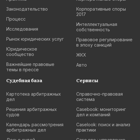
Законодательство
Корпоративные споры
2017
Процесс
Интеллектуальная
Исследования
собственность
Рынок юридических услуг
Правовое регулирование
в эпоху санкций
Юридическое
сообщество
ЖКХ
Важнейшие правовые
Авто
темы в прессе
Судебная база
Сервисы
Картотека арбитражных
Cправочно-правовая
дел
система
Решения арбитражных
Casebook: мониторинг
судов
дел и компаний
Календарь рассмотрения
Caselook: поиск и анализ
арбитражных дел
практики
Досье судей
Case.one : управление